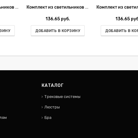
Комплект из светильников и рамки Lightstar Domino D697070706
Комплект из светильников и рамки Lightstar Domino D697070607
136.65 руб.
136.65 руб
РЗИНУ
ДОБАВИТЬ В КОРЗИНУ
ДОБАВИТЬ В КО
КАТАЛОГ
Трековые системы
Люстры
лям
Бра