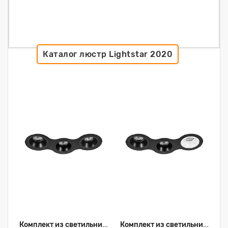
Каталог люстр Lightstar 2020
Комплект из светильников и рамки Lightstar Domino D697070707
Комплект из светильников и рамки Lightstar Domino D697070706