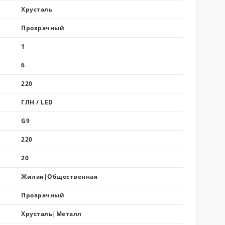
Хрусталь
Прозрачный
1
6
220
ГЛН / LED
G9
220
20
Жилая|Общественная
Прозрачный
Хрусталь|Металл