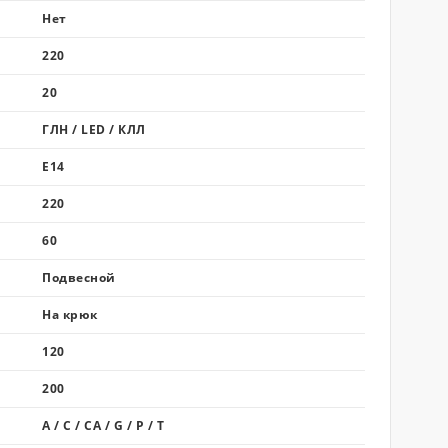
Нет
220
20
ГЛН / LED / КЛЛ
E14
220
60
Подвесной
На крюк
120
200
A / C / CA / G / P / T